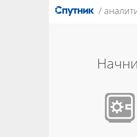
/
аналит
Начни