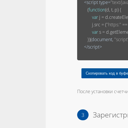
<
script
type
=
"text/jav
       (
function
(
d, t, p
) 
{

var
 j = d.createEle
           j.src = (
"https:"
 ==
var
 s = d.getElem
       })(
document
, 
"script
</
script
>
После установки счетчи
Зарегистр