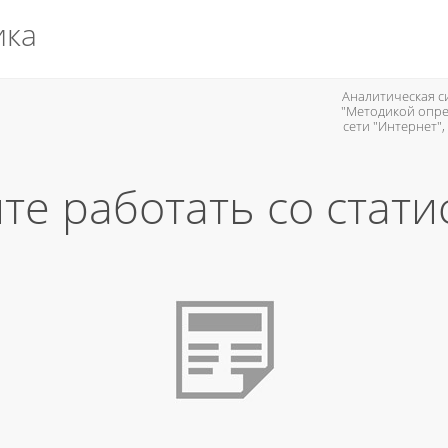
ика
Аналитическая си
"Методикой опре
сети "Интернет"
те работать со стати