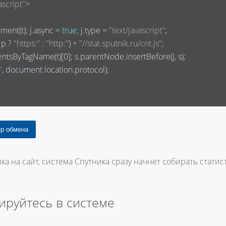
ascript"
>
ment(t); j.async = 
true
; j.type = 
"text/javascript"
;

 p ? 
"https:"
 : 
"http:"
) + 
"//stat.sputnik.ru/cnt.js"
;

entsByTagName(t)[
0
]; s.parentNode.insertBefore(j, s);

"
, 
document
.location.protocol);

ка на сайт, система Спутника сразу начнет собирать статист
ируйтесь в системе