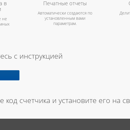
а в
Печатные отчеты
и
Автоматически создаются по
Дели
установленным вами
 не
параметрам.
амных
есь с инструкцией
е код счетчика и установите его на с